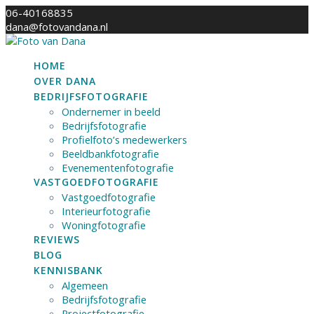
Skip
06-40168835
to
dana@fotovandana.nl
content
HOME
OVER DANA
BEDRIJFSFOTOGRAFIE
Ondernemer in beeld
Bedrijfsfotografie
Profielfoto’s medewerkers
Beeldbankfotografie
Evenementenfotografie
VASTGOEDFOTOGRAFIE
Vastgoedfotografie
Interieurfotografie
Woningfotografie
REVIEWS
BLOG
KENNISBANK
Algemeen
Bedrijfsfotografie
Projectfotografie