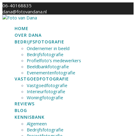
Skip
06-40168835
to
dana@fotovandana.nl
content
HOME
OVER DANA
BEDRIJFSFOTOGRAFIE
Ondernemer in beeld
Bedrijfsfotografie
Profielfoto’s medewerkers
Beeldbankfotografie
Evenementenfotografie
VASTGOEDFOTOGRAFIE
Vastgoedfotografie
Interieurfotografie
Woningfotografie
REVIEWS
BLOG
KENNISBANK
Algemeen
Bedrijfsfotografie
Projectfotografie